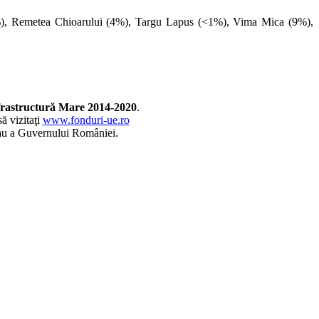
), Remetea Chioarului (4%), Targu Lapus (<1%), Vima Mica (9%),
frastructură Mare 2014-2020
.
ă vizitaţi
www.fonduri-ue.ro
 sau a Guvernului României.