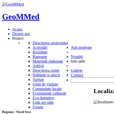
GeoMMed
Acasa
Despre noi
Proiect
Descrierea proiectului
Activități
Arii protejate
Rezultate
Rapoarte
Noutăți
Materiale elaborate
Info utile
Arhivă
Descrierea zonei
Galerie
Habitate si specii
Contact
Turism
Ghid de vizitare
Comunitate locala
Localiz
Evenimente culturale
Eco-Inițiative
Link-uri utile
Forum
Regiune
:
Nord-Vest