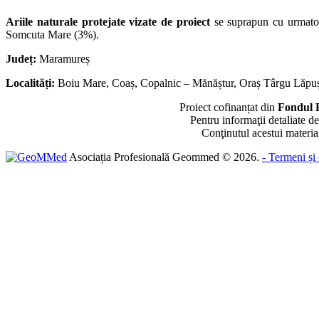
Ariile naturale protejate vizate de proiect
se suprapun cu urmato
Somcuta Mare (3%).
Județ:
Maramureș
Localități:
Boiu Mare, Coaș, Copalnic – Mănăștur, Oraș Târgu Lăpu
Proiect cofinanțat din
Fondul 
Pentru informaţii detaliate 
Conţinutul acestui materia
Asociația Profesională Geommed
©
2026
.
- Termeni și 