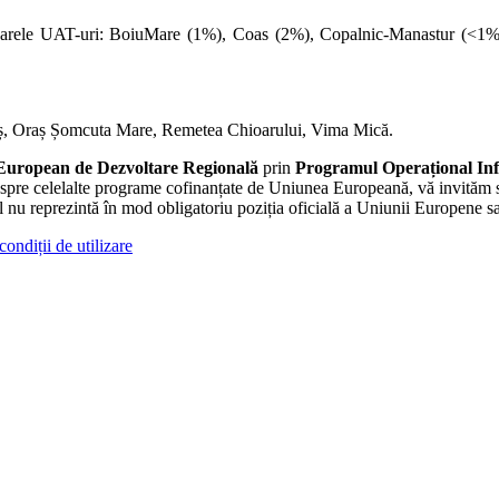
arele UAT-uri: BoiuMare (1%), Coas (2%), Copalnic-Manastur (<1%
ș, Oraș Șomcuta Mare, Remetea Chioarului, Vima Mică.
European de Dezvoltare Regională
prin
Programul Operațional In
despre celelalte programe cofinanțate de Uniunea Europeană, vă invităm s
l nu reprezintă în mod obligatoriu poziția oficială a Uniunii Europene
condiții de utilizare