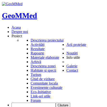
GeoMMed
Acasa
Despre noi
Proiect
Descrierea proiectului
Activități
Arii protejate
Rezultate
Rapoarte
Noutăți
Materiale elaborate
Info utile
Arhivă
Descrierea zonei
Galerie
Habitate si specii
Contact
Turism
Ghid de vizitare
Comunitate locala
Evenimente culturale
Eco-Inițiative
Link-uri utile
Forum
Căutare