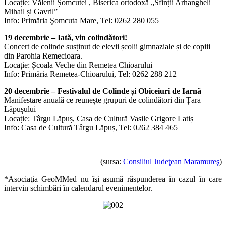
Locație: Vălenii Șomcutei , Biserica ortodoxă „Sfinții Arhangheli
Mihail și Gavril”
Info: Primăria Şomcuta Mare, Tel: 0262 280 055
19 decembrie – Iată, vin colindători!
Concert de colinde susținut de elevii școlii gimnaziale și de copiii
din Parohia Remecioara.
Locație: Școala Veche din Remetea Chioarului
Info: Primăria Remetea-Chioarului, Tel: 0262 288 212
20 decembrie – Festivalul de Colinde și Obiceiuri de Iarnă
Manifestare anuală ce reunește grupuri de colindători din Țara
Lăpușului
Locație: Târgu Lăpuș, Casa de Cultură Vasile Grigore Latiș
Info: Casa de Cultură Târgu Lăpuș, Tel: 0262 384 465
(sursa:
Consiliul Judeţean Maramureş
)
*Asociaţia GeoMMed nu îşi asumă răspunderea în cazul în care
intervin schimbări în calendarul evenimentelor.