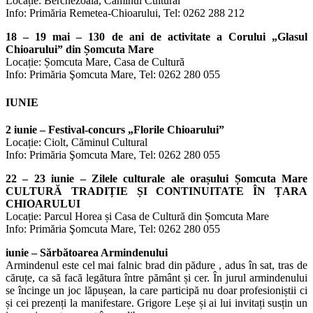
Locație: Berchezoaia, Căminul Cultural
Info: Primăria Remetea-Chioarului, Tel: 0262 288 212
18 – 19 mai – 130 de ani de activitate a Corului „Glasul
Chioarului” din Șomcuta Mare
Locație: Șomcuta Mare, Casa de Cultură
Info: Primăria Şomcuta Mare, Tel: 0262 280 055
IUNIE
2 iunie – Festival-concurs „Florile Chioarului”
Locație: Ciolt, Căminul Cultural
Info: Primăria Şomcuta Mare, Tel: 0262 280 055
22 – 23 iunie – Zilele culturale ale orașului Șomcuta Mare
CULTURĂ TRADIȚIE ȘI CONTINUITATE ÎN ȚARA
CHIOARULUI
Locație: Parcul Horea și Casa de Cultură din Șomcuta Mare
Info: Primăria Şomcuta Mare, Tel: 0262 280 055
iunie – Sărbătoarea Armindenului
Armindenul este cel mai falnic brad din pădure , adus în sat, tras de
căruțe, ca să facă legătura între pământ și cer. În jurul armindenului
se încinge un joc lăpușean, la care participă nu doar profesioniștii ci
și cei prezenți la manifestare. Grigore Leșe și ai lui invitați susțin un