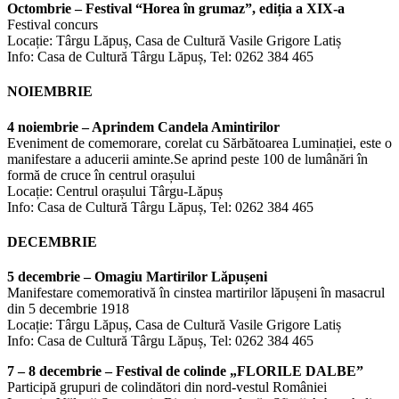
Octombrie – Festival “Horea în grumaz”, ediția a XIX-a
Festival concurs
Locație: Târgu Lăpuș, Casa de Cultură Vasile Grigore Latiș
Info: Casa de Cultură Târgu Lăpuș, Tel: 0262 384 465
NOIEMBRIE
4 noiembrie – Aprindem Candela Amintirilor
Eveniment de comemorare, corelat cu Sărbătoarea Luminației, este o
manifestare a aducerii aminte.Se aprind peste 100 de lumânări în
formă de cruce în centrul orașului
Locație: Centrul orașului Târgu-Lăpuș
Info: Casa de Cultură Târgu Lăpuș, Tel: 0262 384 465
DECEMBRIE
5 decembrie – Omagiu Martirilor Lăpușeni
Manifestare comemorativă în cinstea martirilor lăpușeni în masacrul
din 5 decembrie 1918
Locație: Târgu Lăpuș, Casa de Cultură Vasile Grigore Latiș
Info: Casa de Cultură Târgu Lăpuș, Tel: 0262 384 465
7 – 8 decembrie – Festival de colinde „FLORILE DALBE”
Participă grupuri de colindători din nord-vestul României