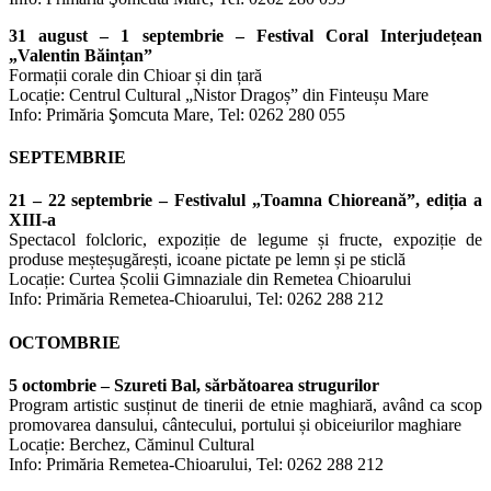
31 august – 1 septembrie – Festival Coral Interjudețean
„Valentin Băințan”
Formații corale din Chioar și din țară
Locație: Centrul Cultural „Nistor Dragoș” din Finteușu Mare
Info: Primăria Şomcuta Mare, Tel: 0262 280 055
SEPTEMBRIE
21 – 22 septembrie – Festivalul „Toamna Chioreană”, ediția a
XIII-a
Spectacol folcloric, expoziție de legume și fructe, expoziție de
produse meșteșugărești, icoane pictate pe lemn și pe sticlă
Locație: Curtea Școlii Gimnaziale din Remetea Chioarului
Info: Primăria Remetea-Chioarului, Tel: 0262 288 212
OCTOMBRIE
5 octombrie – Szureti Bal, sărbătoarea strugurilor
Program artistic susținut de tinerii de etnie maghiară, având ca scop
promovarea dansului, cântecului, portului și obiceiurilor maghiare
Locație: Berchez, Căminul Cultural
Info: Primăria Remetea-Chioarului, Tel: 0262 288 212