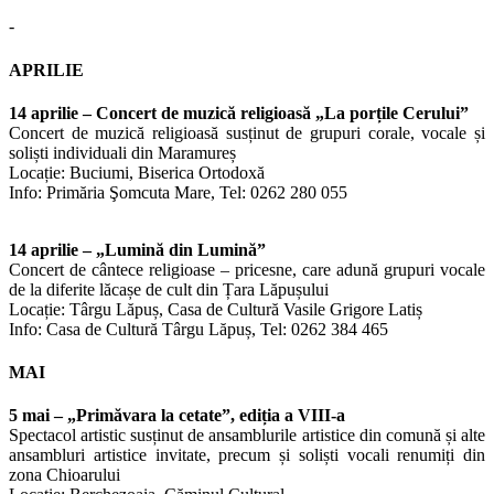
-
APRILIE
14 aprilie – Concert de muzică religioasă „La porțile Cerului”
Concert de muzică religioasă susținut de grupuri corale, vocale și
soliști individuali din Maramureș
Locație: Buciumi, Biserica Ortodoxă
Info: Primăria Şomcuta Mare, Tel: 0262 280 055
14 aprilie – „Lumină din Lumină”
Concert de cântece religioase – pricesne, care adună grupuri vocale
de la diferite lăcașe de cult din Țara Lăpușului
Locație: Târgu Lăpuș, Casa de Cultură Vasile Grigore Latiș
Info: Casa de Cultură Târgu Lăpuș, Tel: 0262 384 465
MAI
5 mai – „Primăvara la cetate”, ediția a VIII-a
Spectacol artistic susținut de ansamblurile artistice din comună și alte
ansambluri artistice invitate, precum și soliști vocali renumiți din
zona Chioarului