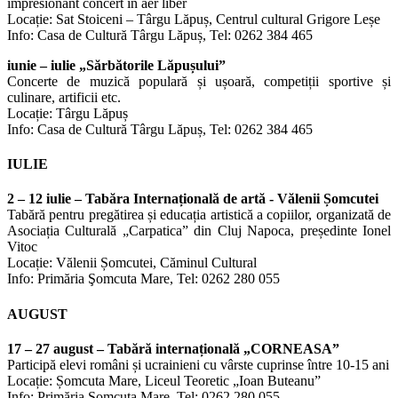
impresionant concert în aer liber
Locație: Sat Stoiceni – Târgu Lăpuș, Centrul cultural Grigore Leșe
Info: Casa de Cultură Târgu Lăpuș, Tel: 0262 384 465
iunie – iulie „Sărbătorile Lăpușului”
Concerte de muzică populară și ușoară, competiții sportive și
culinare, artificii etc.
Locație: Târgu Lăpuș
Info: Casa de Cultură Târgu Lăpuș, Tel: 0262 384 465
IULIE
2 – 12 iulie – Tabăra Internațională de artă - Vălenii Șomcutei
Tabără pentru pregătirea și educația artistică a copiilor, organizată de
Asociația Culturală „Carpatica” din Cluj Napoca, președinte Ionel
Vitoc
Locație: Vălenii Șomcutei, Căminul Cultural
Info: Primăria Şomcuta Mare, Tel: 0262 280 055
AUGUST
17 – 27 august – Tabără internațională „CORNEASA”
Participă elevi români și ucrainieni cu vârste cuprinse între 10-15 ani
Locație: Șomcuta Mare, Liceul Teoretic „Ioan Buteanu”
Info: Primăria Şomcuta Mare, Tel: 0262 280 055