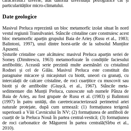
caracteristici diverse, atât datorită diversității petrografice cât și
particularităților micro-climatului.
Date
geologice
Masivul Preluca reprezintă un bloc metamorfic izolat situat în nord
vestul regiunii Transilvaniei. Stâncile cristaline care construiesc acest
bloc metamorfic aparțin grupului Baia de Arieș (Rusu et al., 1983;
Balintoni, 1997), unul dintre horst-urile de la subsolul Munților
Apuseni.
Șisturile cristaline care alcătuiesc masivul Preluca aparțin seriei de
Someș (Dimitrescu, 1963) metamorfozate în condițiile faciesului
amfibolitic. Această serie prezintă multe asemănări cu cristalinul
Rodnei și cel de Gilău. Masivul Preluca este constituit din
paragnaise micacee și micașisturi cu biotit, uneori cu granați, cu
intercalații de calcare cristaline, de roci cuarțitice cu muscovit sau
biotit și de amfibolite (Giușcă, et al., 1967). Stâncile meta-
sedimentare din Munții Preluca, cunoscute sub numele Pânza de
Baia de Arieș, au fost grupate de Rusu et al. (1983) și Balintoni
(1997) în patru unități, din caretreicaracterizează perimetrul ariei
naturale protejate, după cum urmează: (1) formațiunea terigenă
superioară a Văii Cavnicului în NV; (2) formațiunea de amfiboli de
cuarțit de la Preluca Nouă în partea central-vestică; (3) formațiunea
de roci carbonatice de Măgureni în partea centrală(Sîrbu et al.,
2010).