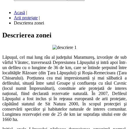
Acasă
|
Arii protejate
|
Descrierea zonei
Descrierea
zonei
Lăpuşul, cel mai lung râu al judeţului Maramureş, izvorăște de sub
vârful Văratec, traversează Depresiunea Lăpușului și intră apoi într-
un defileu cu o lungime de 36 de km, care se întinde șerpuind între
localităţile Răzoare (din Ţara Lăpuşului) şi Roşia-Remecioara (Ţara
Chioarului). Porțiunea cea mai impresionantă și mai sălbatică a
defileului, situată între satul Groape și confluența cu râul Cavnic
(locul numit Împreunături), constituie arie protejată de interes
național, fiind declarată rezervatie naturală. În 2007, Defileul
Lăpuşului a fost inclus și în reţeaua europeană de arii protejate,
căpătând statutul de Sit Natura 2000, în scopul protecţiei şi
conservării speciilor şi habitatelor naturale de interes comunitar.
Lungimea rezervației este de 25 de km iar suprafața sitului este de
1660 ha.