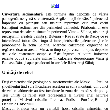
Cuvertura sedimentară
este formată din depozite de vârstă
paleogenă, neogenă și cuaternară. Argilele roșii de vârstă paleocenă
împreună cu pietrișuri sau nisipuri reprezintă cele mai vechi
formațiuni sedimentare din perimetrul defileului. Priabonianul este
reprezentat de calcare situate în perimetrul Vima – Sălnița, nisipuri și
pietrișuri în arealele Sălnița și Buteasa – Râu și strate de Racoș ce se
intercalează într-o fâșie îngustă între pietrișurile paleocene și cele
priaboniene în zona Sălnița. Marnele calcaroase oligocene se
regăsesc doar în arealul Vima, în timp ce pe versantul opus depozite
deluviale cuaternare ocupă o fâșie îngustă. Aluviuni holocene
recente ocupă suprafețe întinse în culoarele depresionare Vima și
Buteasa-Râu, și apar pe alocuri în arealele Răzoare și Sălnița.
Unități
de
relief
Deși caracteristicile geologice și morfometrice ale Masivului Preluca
și defileului tind spre încadrarea acestora în zona montană, din punct
de vedere altimetric au fost încadrate în zona deluroasă și de podiș.
Trei unități de relief sunt reprezentate la nivelul ariei naturale
protejate: Masivul cristalin Preluca, Podișul Purcăreț-Boiu și
Dealurile Chioarului.
Masivul Preluca este un veritabil horst cristalin asimetric, cu