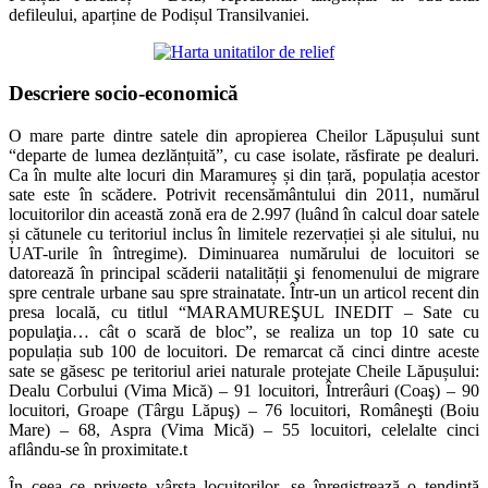
defileului, aparține de Podișul Transilvaniei.
Descriere
socio-economică
O mare parte dintre satele din apropierea Cheilor Lăpușului sunt
“departe de lumea dezlănțuită”, cu case isolate, răsfirate pe dealuri.
Ca în multe alte locuri din Maramureș și din țară, populația acestor
sate este în scădere. Potrivit recensământului din 2011, numărul
locuitorilor din această zonă era de 2.997 (luând în calcul doar satele
și cătunele cu teritoriul inclus în limitele rezervației și ale sitului, nu
UAT-urile în întregime). Diminuarea numărului de locuitori se
datorează în principal scăderii natalității şi fenomenului de migrare
spre centrale urbane sau spre strainatate. Într-un un articol recent din
presa locală, cu titlul “MARAMUREŞUL INEDIT – Sate cu
populaţia… cât o scară de bloc”, se realiza un top 10 sate cu
populația sub 100 de locuitori. De remarcat că cinci dintre aceste
sate se găsesc pe teritoriul ariei naturale protejate Cheile Lăpușului:
Dealu Corbului (Vima Mică) – 91 locuitori, Întrerâuri (Coaş) – 90
locuitori, Groape (Târgu Lăpuş) – 76 locuitori, Româneşti (Boiu
Mare) – 68, Aspra (Vima Mică) – 55 locuitori, celelalte cinci
aflându-se în proximitate.t
În ceea ce privește vârsta locuitorilor, se înregistrează o tendință