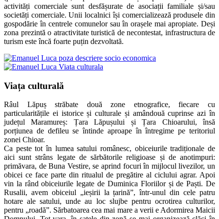
activități comerciale sunt desfășurate de asociații familiale și/sau
societăți comerciale. Unii localnici își comercializează produsele din
gospodărie în centrele comunelor sau în orașele mai apropiate. Deși
zona prezintă o atractivitate turistică de necontestat, infrastructura de
turism este încă foarte puțin dezvoltată.
Viața
culturală
Râul Lăpuș străbate două zone etnografice, fiecare cu
particularitățile ei istorice și culturale și amândouă cuprinse azi în
județul Maramureș: Țara Lăpușului și Țara Chioarului, însă
porțiunea de defileu se întinde aproape în întregime pe teritoriul
zonei Chioar.
Ca peste tot în lumea satului românesc, obiceiurile tradiționale de
aici sunt strâns legate de sărbătorile religioase și de anotimpuri:
primăvara, de Buna Vestire, se aprind focuri în mijlocul livezilor, un
obicei ce face parte din ritualul de pregătire al ciclului agrar. Apoi
vin la rând obiceiurile legate de Duminica Floriilor și de Paști. De
Rusalii, avem obiceiul „ieșirii la țarină”, într-unul din cele patru
hotare ale satului, unde au loc slujbe pentru ocrotirea culturilor,
pentru „roadă”. Sărbatoarea cea mai mare a verii e Adormirea Maicii
Domnului. Tot vara, în satele din zonă se mai organizează clăci în