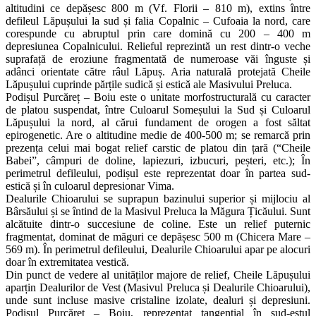
altitudini ce depășesc 800 m (Vf. Florii – 810 m), extins între
defileul Lăpușului la sud și falia Copalnic – Cufoaia la nord, care
corespunde cu abruptul prin care domină cu 200 – 400 m
depresiunea Copalnicului. Relieful reprezintă un rest dintr-o veche
suprafață de eroziune fragmentată de numeroase văi înguste și
adânci orientate către râul Lăpuș. Aria naturală protejată Cheile
Lăpușului cuprinde părțile sudică și estică ale Masivului Preluca.
Podișul Purcăreț – Boiu este o unitate morfostructurală cu caracter
de platou suspendat, între Culoarul Someșului la Sud și Culoarul
Lăpușului la nord, al cărui fundament de orogen a fost săltat
epirogenetic. Are o altitudine medie de 400-500 m; se remarcă prin
prezența celui mai bogat relief carstic de platou din țară (“Cheile
Babei”, câmpuri de doline, lapiezuri, izbucuri, peșteri, etc.); În
perimetrul defileului, podișul este reprezentat doar în partea sud-
estică și în culoarul depresionar Vima.
Dealurile Chioarului se suprapun bazinului superior și mijlociu al
Bârsăului și se întind de la Masivul Preluca la Măgura Țicăului. Sunt
alcătuite dintr-o succesiune de coline. Este un relief puternic
fragmentat, dominat de măguri ce depășesc 500 m (Chicera Mare –
569 m). În perimetrul defileului, Dealurile Chioarului apar pe alocuri
doar în extremitatea vestică.
Din punct de vedere al unităților majore de relief, Cheile Lăpușului
aparțin Dealurilor de Vest (Masivul Preluca și Dealurile Chioarului),
unde sunt incluse masive cristaline izolate, dealuri și depresiuni.
Podișul Purcăreț – Boiu, reprezentat tangențial în sud-estul