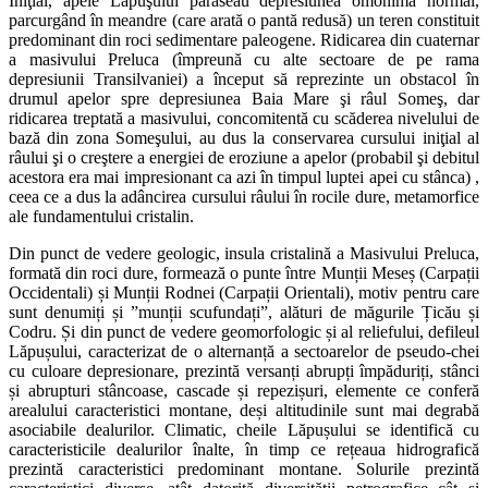
Iniţial, apele Lăpuşului părăseau depresiunea omonimă normal,
parcurgând în meandre (care arată o pantă redusă) un teren constituit
predominant din roci sedimentare paleogene. Ridicarea din cuaternar
a masivului Preluca (împreună cu alte sectoare de pe rama
depresiunii Transilvaniei) a început să reprezinte un obstacol în
drumul apelor spre depresiunea Baia Mare şi râul Someş, dar
ridicarea treptată a masivului, concomitentă cu scăderea nivelului de
bază din zona Someşului, au dus la conservarea cursului iniţial al
râului şi o creştere a energiei de eroziune a apelor (probabil şi debitul
acestora era mai impresionant ca azi în timpul luptei apei cu stânca) ,
ceea ce a dus la adâncirea cursului râului în rocile dure, metamorfice
ale fundamentului cristalin.
Din punct de vedere geologic, insula cristalină a Masivului Preluca,
formată din roci dure, formează o punte între Munții Meseș (Carpații
Occidentali) și Munții Rodnei (Carpații Orientali), motiv pentru care
sunt denumiți și ”munții scufundați”, alături de măgurile Țicău și
Codru. Și din punct de vedere geomorfologic și al reliefului, defileul
Lăpușului, caracterizat de o alternanță a sectoarelor de pseudo-chei
cu culoare depresionare, prezintă versanți abrupți împăduriți, stânci
și abrupturi stâncoase, cascade și repezișuri, elemente ce conferă
arealului caracteristici montane, deși altitudinile sunt mai degrabă
asociabile dealurilor. Climatic, cheile Lăpușului se identifică cu
caracteristicile dealurilor înalte, în timp ce rețeaua hidrografică
prezintă caracteristici predominant montane. Solurile prezintă