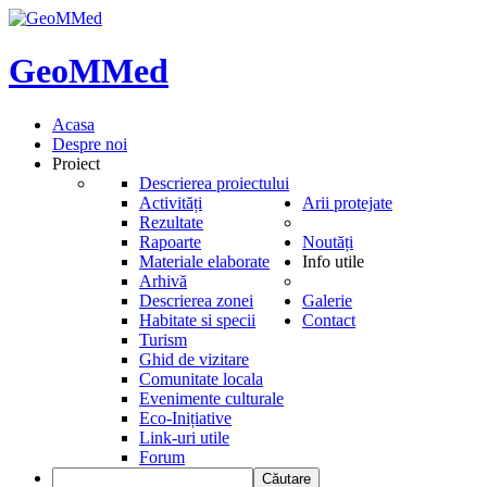
GeoMMed
Acasa
Despre noi
Proiect
Descrierea proiectului
Activități
Arii protejate
Rezultate
Rapoarte
Noutăți
Materiale elaborate
Info utile
Arhivă
Descrierea zonei
Galerie
Habitate si specii
Contact
Turism
Ghid de vizitare
Comunitate locala
Evenimente culturale
Eco-Inițiative
Link-uri utile
Forum
Căutare