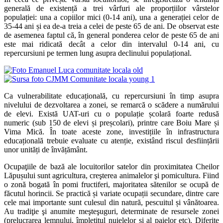
generală de existență a trei vârfuri ale proporțiilor vârstelor
populației: una a copiilor mici (0-14 ani), una a generației celor de
35-44 ani și ea de-a treia a celei de peste 65 de ani. De observat este
de asemenea faptul că, în general ponderea celor de peste 65 de ani
este mai ridicată decât a celor din intervalul 0-14 ani, cu
repercursiuni pe termen lung asupra declinului populațional.
Ca vulnerabilitate educațională, cu repercursiuni în timp asupra
nivelului de dezvoltarea a zonei, se remarcă o scădere a numărului
de elevi. Există UAT-uri cu o populație școlară foarte redusă
numeric (sub 150 de elevi și preșcolari), printre care Boiu Mare și
Vima Mică. În toate aceste zone, investițiile în infrastructura
educațională trebuie evaluate cu atenție, existând riscul desființării
unor unități de învățământ.
Ocupaţiile de bază ale locuitorilor satelor din proximitatea Cheilor
Lăpușului sunt agricultura, creşterea animalelor şi pomicultura. Fiind
o zonă bogată în pomi fructiferi, majoritatea sătenilor se ocupă de
făcutul horincii. Se practică și variate ocupații secundare, dintre care
cele mai importante sunt culesul din natură, pescuitul și vânătoarea.
Au tradiţie şi anumite meşteşuguri, determinate de resursele zonei
(prelucrarea lemnului, împletitul nuielelor și al paielor etc). Diferite