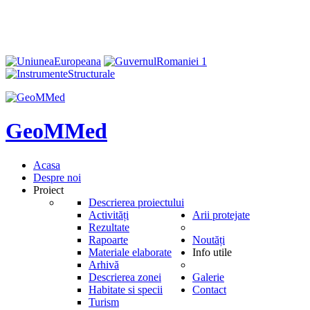
GeoMMed
Acasa
Despre noi
Proiect
Descrierea proiectului
Activități
Arii protejate
Rezultate
Rapoarte
Noutăți
Materiale elaborate
Info utile
Arhivă
Descrierea zonei
Galerie
Habitate si specii
Contact
Turism