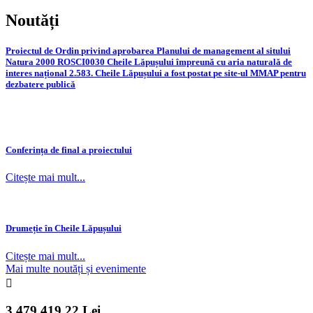
Noutăți
Proiectul
de
Ordin
privind
aprobarea
Planului
de
management
al
sitului
Natura
2000
ROSCI0030
Cheile
Lăpușului
împreună
cu
aria
naturală
de
interes
național
2.583.
Cheile
Lăpușului
a
fost
postat
pe
site-ul
MMAP
pentru
dezbatere
publică
Conferința
de
final
a
proiectului
Citește mai mult...
Drumeție
în
Cheile
Lăpușului
Citește mai mult...
Mai multe noutăți și evenimente
3.479.419,22
Lei