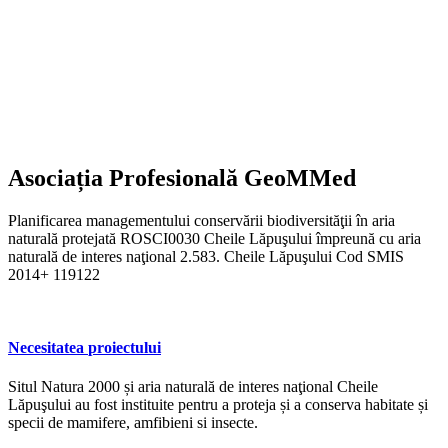
Asociația
Profesională
GeoMMed
Planificarea managementului conservării biodiversităţii în aria
naturală protejată ROSCI0030 Cheile Lăpuşului împreună cu aria
naturală de interes naţional 2.583. Cheile Lăpuşului Cod SMIS
2014+ 119122
Necesitatea
proiectului
Situl Natura 2000 și aria naturală de interes naţional Cheile
Lăpuşului au fost instituite pentru a proteja și a conserva habitate și
specii de mamifere, amfibieni si insecte.