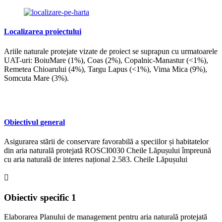
Localizarea
proiectului
Ariile naturale protejate vizate de proiect se suprapun cu urmatoarele
UAT-uri: BoiuMare (1%), Coas (2%), Copalnic-Manastur (<1%),
Remetea Chioarului (4%), Targu Lapus (<1%), Vima Mica (9%),
Somcuta Mare (3%).
Obiectivul
general
Asigurarea stării de conservare favorabilă a speciilor și habitatelor
din aria naturală protejată ROSCI0030 Cheile Lăpușului împreună
cu aria naturală de interes național 2.583. Cheile Lăpușului
Obiectiv
specific
1
Elaborarea Planului de management pentru aria naturală protejată